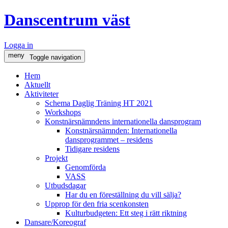
Danscentrum väst
Logga in
meny
Toggle navigation
Hem
Aktuellt
Aktiviteter
Schema Daglig Träning HT 2021
Workshops
Konstnärsnämndens internationella dansprogram
Konstnärsnämnden: Internationella
dansprogrammet – residens
Tidigare residens
Projekt
Genomförda
VASS
Utbudsdagar
Har du en föreställning du vill sälja?
Upprop för den fria scenkonsten
Kulturbudgeten: Ett steg i rätt riktning
Dansare/Koreograf