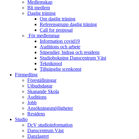
Medlemskap
Bli medlem
Daglig träning
Om daglig träning
Referensgrupp daglig träning
Call for proposal
För medlemmar
Information covid19
Auditions och arbete
Stipendier, bidrag och residens
Studiobokning Danscentrum Väst
Teknikpool
Tillgänglig scenkonst
Förmedling
Föreställningar
Utbudsdagar
Skapande Skola
Auditions
Jobb
Ansökningsmöjligheter
Residens
Studio
DcV studioinformation
Danscentrum Väst
Danzlagret