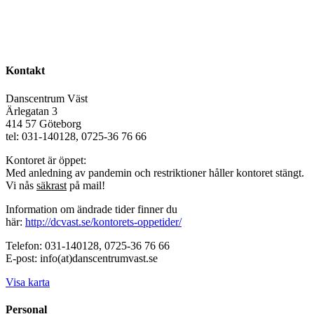
Kontakt
Danscentrum Väst
Ärlegatan 3
414 57 Göteborg
tel: 031-140128, 0725-36 76 66
Kontoret är öppet:
Med anledning av pandemin och restriktioner håller kontoret stängt.
Vi nås
säkrast
på mail!
Information om ändrade tider finner du
här:
http://dcvast.se/kontorets-oppetider/
Telefon: 031-140128, 0725-36 76 66
E-post: info(at)danscentrumvast.se
Visa karta
Personal