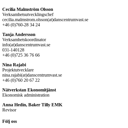
Cecilia Malmström Olsson
Verksamhetsutvecklingschef
cecilia.malmstrom.olsson(at)danscentrumvast.se
+46 (0)760-28 34 24
Tanja Andersson
Verksamhetskoordinator
info(at)danscentrumvast.se
031-140128
+46 (0)725 36 76 66
Nina Rajabi
Projektutvecklare
nina.rajabi(at)danscentrumvast.se
+46 (0)760 20 67 22
Nätverkstan Ekonomitjänst
Ekonomisk administration
Anna Hedin, Baker Tilly EMK
Revisor
Följ oss