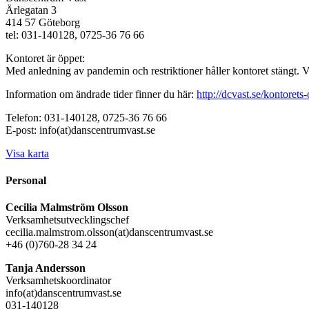
Ärlegatan 3
414 57 Göteborg
tel: 031-140128, 0725-36 76 66
Kontoret är öppet:
Med anledning av pandemin och restriktioner håller kontoret stängt. 
Information om ändrade tider finner du här:
http://dcvast.se/kontorets-
Telefon: 031-140128, 0725-36 76 66
E-post: info(at)danscentrumvast.se
Visa karta
Personal
Cecilia Malmström Olsson
Verksamhetsutvecklingschef
cecilia.malmstrom.olsson(at)danscentrumvast.se
+46 (0)760-28 34 24
Tanja Andersson
Verksamhetskoordinator
info(at)danscentrumvast.se
031-140128