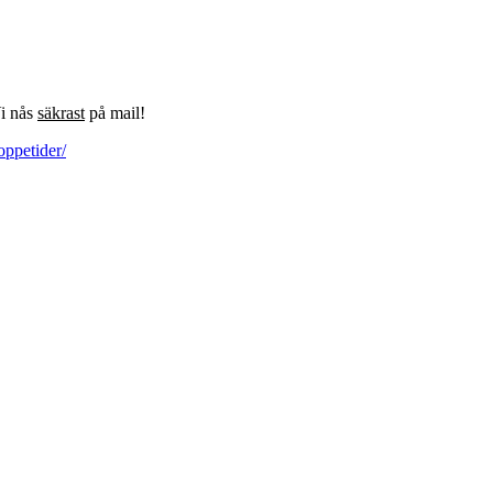
Vi nås
säkrast
på mail!
oppetider/