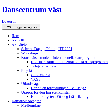
Danscentrum väst
Logga in
meny
Toggle navigation
Hem
Aktuellt
Aktiviteter
Schema Daglig Träning HT 2021
Workshops
Konstnärsnämndens internationella dansprogram
Konstnärsnämnden: Internationella dansprogramme
Tidigare residens
Projekt
Genomförda
VASS
Utbudsdagar
Har du en föreställning du vill sälja?
Upprop för den fria scenkonsten
Kulturbudgeten: Ett steg i rätt riktning
Dansare/Koreograf
Medlemskap