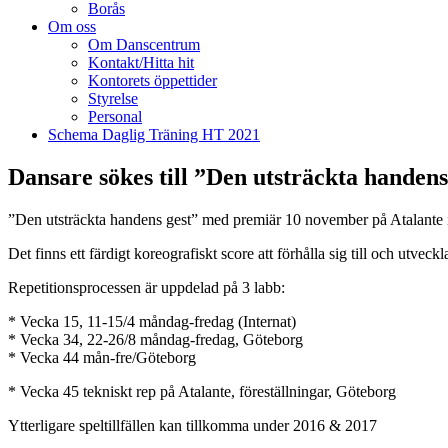
Borås
Om oss
Om Danscentrum
Kontakt/Hitta hit
Kontorets öppettider
Styrelse
Personal
Schema Daglig Träning HT 2021
Dansare sökes till ”Den utsträckta handens
”Den utsträckta handens gest” med premiär 10 november på Atalante
Det finns ett färdigt koreografiskt score att förhålla sig till och u
Repetitionsprocessen är uppdelad på 3 labb:
* Vecka 15, 11-15/4 måndag-fredag (Internat)
* Vecka 34, 22-26/8 måndag-fredag, Göteborg
* Vecka 44 mån-fre/Göteborg
* Vecka 45 tekniskt rep på Atalante, föreställningar, Göteborg
Ytterligare speltillfällen kan tillkomma under 2016 & 2017