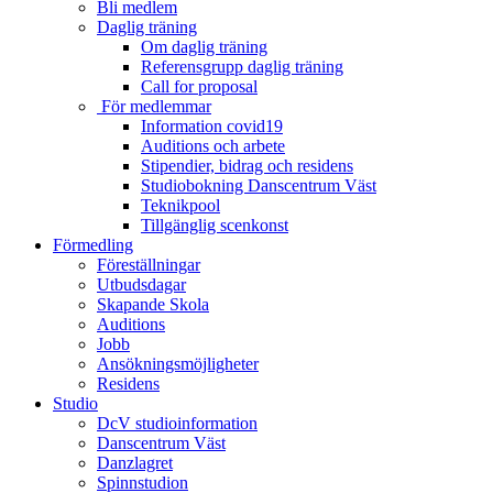
Bli medlem
Daglig träning
Om daglig träning
Referensgrupp daglig träning
Call for proposal
För medlemmar
Information covid19
Auditions och arbete
Stipendier, bidrag och residens
Studiobokning Danscentrum Väst
Teknikpool
Tillgänglig scenkonst
Förmedling
Föreställningar
Utbudsdagar
Skapande Skola
Auditions
Jobb
Ansökningsmöjligheter
Residens
Studio
DcV studioinformation
Danscentrum Väst
Danzlagret
Spinnstudion