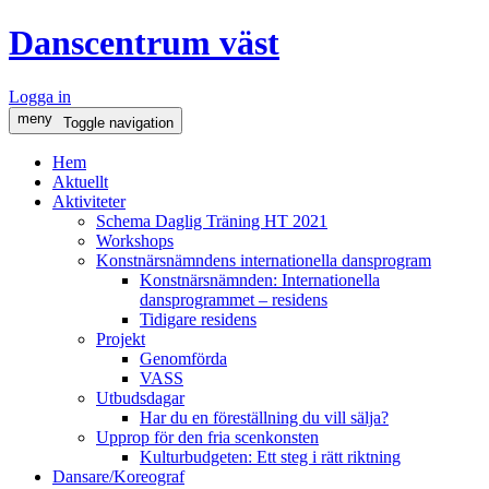
Danscentrum väst
Logga in
meny
Toggle navigation
Hem
Aktuellt
Aktiviteter
Schema Daglig Träning HT 2021
Workshops
Konstnärsnämndens internationella dansprogram
Konstnärsnämnden: Internationella
dansprogrammet – residens
Tidigare residens
Projekt
Genomförda
VASS
Utbudsdagar
Har du en föreställning du vill sälja?
Upprop för den fria scenkonsten
Kulturbudgeten: Ett steg i rätt riktning
Dansare/Koreograf