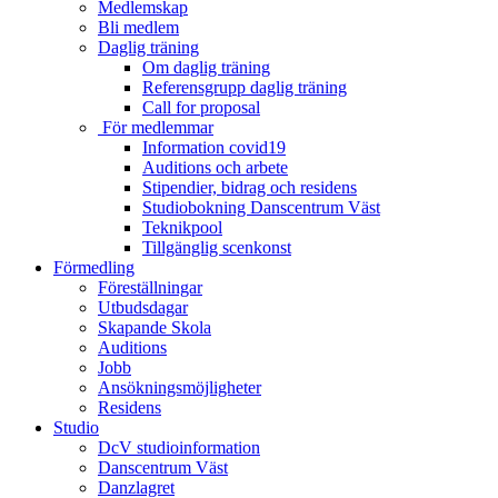
Medlemskap
Bli medlem
Daglig träning
Om daglig träning
Referensgrupp daglig träning
Call for proposal
För medlemmar
Information covid19
Auditions och arbete
Stipendier, bidrag och residens
Studiobokning Danscentrum Väst
Teknikpool
Tillgänglig scenkonst
Förmedling
Föreställningar
Utbudsdagar
Skapande Skola
Auditions
Jobb
Ansökningsmöjligheter
Residens
Studio
DcV studioinformation
Danscentrum Väst
Danzlagret