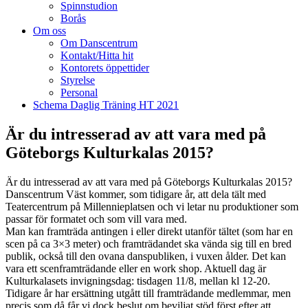
Spinnstudion
Borås
Om oss
Om Danscentrum
Kontakt/Hitta hit
Kontorets öppettider
Styrelse
Personal
Schema Daglig Träning HT 2021
Är du intresserad av att vara med på
Göteborgs Kulturkalas 2015?
Är du intresserad av att vara med på Göteborgs Kulturkalas 2015?
Danscentrum Väst kommer, som tidigare år, att dela tält med
Teatercentrum på Millennieplatsen och vi letar nu produktioner som
passar för formatet och som vill vara med.
Man kan framträda antingen i eller direkt utanför tältet (som har en
scen på ca 3×3 meter) och framträdandet ska vända sig till en bred
publik, också till den ovana danspubliken, i vuxen ålder. Det kan
vara ett scenframträdande eller en work shop. Aktuell dag är
Kulturkalasets invigningsdag: tisdagen 11/8, mellan kl 12-20.
Tidigare år har ersättning utgått till framträdande medlemmar, men
precis som då får vi dock beslut om beviljat stöd först efter att