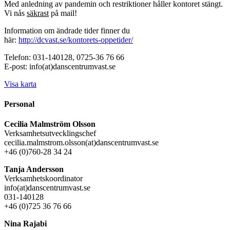
Med anledning av pandemin och restriktioner håller kontoret stängt.
Vi nås
säkrast
på mail!
Information om ändrade tider finner du
här:
http://dcvast.se/kontorets-oppetider/
Telefon: 031-140128, 0725-36 76 66
E-post: info(at)danscentrumvast.se
Visa karta
Personal
Cecilia Malmström Olsson
Verksamhetsutvecklingschef
cecilia.malmstrom.olsson(at)danscentrumvast.se
+46 (0)760-28 34 24
Tanja Andersson
Verksamhetskoordinator
info(at)danscentrumvast.se
031-140128
+46 (0)725 36 76 66
Nina Rajabi