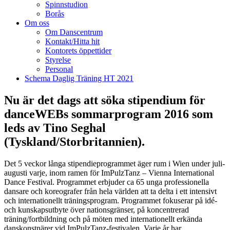
Spinnstudion
Borås
Om oss
Om Danscentrum
Kontakt/Hitta hit
Kontorets öppettider
Styrelse
Personal
Schema Daglig Träning HT 2021
Nu är det dags att söka stipendium för
danceWEBs sommarprogram 2016 som
leds av Tino Seghal
(Tyskland/Storbritannien).
Det 5 veckor långa stipendieprogrammet äger rum i Wien under juli-
augusti varje, inom ramen för ImPulzTanz – Vienna International
Dance Festival. Programmet erbjuder ca 65 unga professionella
dansare och koreografer från hela världen att ta delta i ett intensivt
och internationellt träningsprogram. Programmet fokuserar på idé-
och kunskapsutbyte över nationsgränser, på koncentrerad
träning/fortbildning och på möten med internationellt erkända
danskonstnärer vid ImPulzTanz-festivalen.
Varje år har