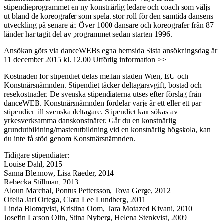
stipendieprogrammet en ny konstnärlig ledare och coach som väljs
ut bland de koreografer som spelat stor roll för den samtida dansens
utveckling på senare år. Över 1000 dansare och koreografer från 87
länder har tagit del av programmet sedan starten 1996.
Ansökan görs via danceWEBs egna hemsida Sista ansökningsdag är
11 december 2015 kl. 12.00 Utförlig information >>
Kostnaden för stipendiet delas mellan staden Wien, EU och
Konstnärsnämnden. Stipendiet täcker deltagaravgift, bostad och
resekostnader. De svenska stipendiaterna utses efter förslag från
danceWEB. Konstnärsnämnden fördelar varje år ett eller ett par
stipendier till svenska deltagare. Stipendiet kan sökas av
yrkesverksamma danskonstnärer. Går du en konstnärlig
grundutbildning/masterutbildning vid en konstnärlig högskola, kan
du inte få stöd genom Konstnärsnämnden.
Tidigare stipendiater:
Louise Dahl, 2015
Sanna Blennow, Lisa Raeder, 2014
Rebecka Stillman, 2013
Aloun Marchal, Pontus Pettersson, Tova Gerge, 2012
Ofelia Jarl Ortega, Clara Lee Lundberg, 2011
Linda Blomqvist, Kristina Oom, Tara Motazed Kivani, 2010
Josefin Larson Olin, Stina Nyberg, Helena Stenkvist, 2009