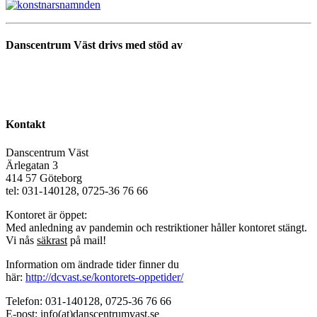
Danscentrum Väst drivs med stöd av
Kontakt
Danscentrum Väst
Ärlegatan 3
414 57 Göteborg
tel: 031-140128, 0725-36 76 66
Kontoret är öppet:
Med anledning av pandemin och restriktioner håller kontoret stängt.
Vi nås
säkrast
på mail!
Information om ändrade tider finner du
här:
http://dcvast.se/kontorets-oppetider/
Telefon: 031-140128, 0725-36 76 66
E-post: info(at)danscentrumvast.se