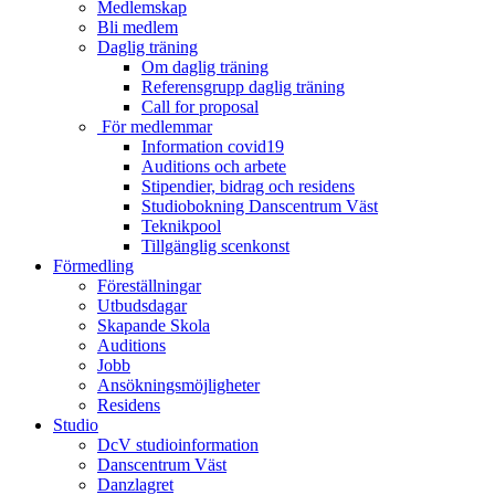
Medlemskap
Bli medlem
Daglig träning
Om daglig träning
Referensgrupp daglig träning
Call for proposal
För medlemmar
Information covid19
Auditions och arbete
Stipendier, bidrag och residens
Studiobokning Danscentrum Väst
Teknikpool
Tillgänglig scenkonst
Förmedling
Föreställningar
Utbudsdagar
Skapande Skola
Auditions
Jobb
Ansökningsmöjligheter
Residens
Studio
DcV studioinformation
Danscentrum Väst
Danzlagret