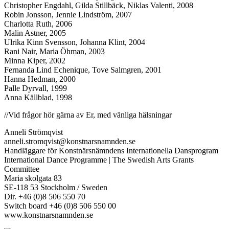
Christopher Engdahl, Gilda Stillbäck, Niklas Valenti, 2008
Robin Jonsson, Jennie Lindström, 2007
Charlotta Ruth, 2006
Malin Astner, 2005
Ulrika Kinn Svensson, Johanna Klint, 2004
Rani Nair, Maria Öhman, 2003
Minna Kiper, 2002
Fernanda Lind Echenique, Tove Salmgren, 2001
Hanna Hedman, 2000
Palle Dyrvall, 1999
Anna Källblad, 1998
//Vid frågor hör gärna av Er, med vänliga hälsningar
Anneli Strömqvist
anneli.stromqvist@konstnarsnamnden.se
Handläggare för Konstnärsnämndens Internationella Dansprogram
International Dance Programme | The Swedish Arts Grants
Committee
Maria skolgata 83
SE-118 53 Stockholm / Sweden
Dir. +46 (0)8 506 550 70
Switch board +46 (0)8 506 550 00
www.konstnarsnamnden.se