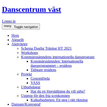
Danscentrum väst
Logga in
meny
Toggle navigation
Hem
Aktuellt
Aktiviteter
Schema Daglig Träning HT 2021
Workshops
Konstnärsnämndens internationella dansprogram
Konstnärsnämnden: Internationella
dansprogrammet – residens
Tidigare residens
Projekt
Genomförda
VASS
Utbudsdagar
Har du en föreställning du vill sälja?
Upprop för den fria scenkonsten
Kulturbudgeten: Ett steg i rätt riktning
Dansare/Koreograf