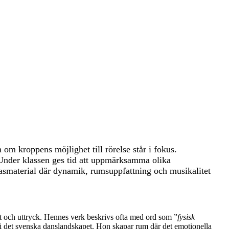
om kroppens möjlighet till rörelse står i fokus.
a. Under klassen ges tid att uppmärksamma olika
rasmaterial där dynamik, rumsuppfattning och musikalitet
et och uttryck. Hennes verk beskrivs ofta med ord som ”
fysisk
 i det svenska danslandskapet. Hon skapar rum där det emotionella