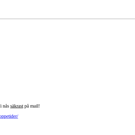
Vi nås
säkrast
på mail!
oppetider/