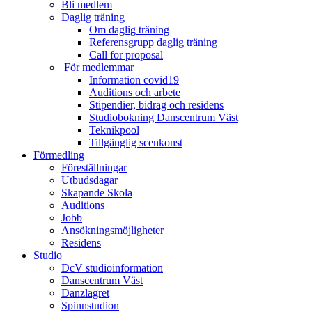
Bli medlem
Daglig träning
Om daglig träning
Referensgrupp daglig träning
Call for proposal
För medlemmar
Information covid19
Auditions och arbete
Stipendier, bidrag och residens
Studiobokning Danscentrum Väst
Teknikpool
Tillgänglig scenkonst
Förmedling
Föreställningar
Utbudsdagar
Skapande Skola
Auditions
Jobb
Ansökningsmöjligheter
Residens
Studio
DcV studioinformation
Danscentrum Väst
Danzlagret
Spinnstudion