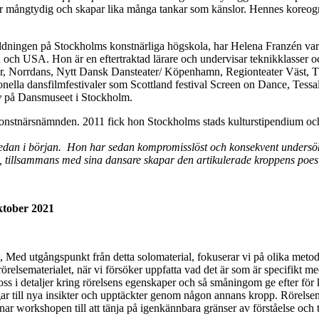
 är mångtydig och skapar lika många tankar som känslor. Hennes koreogra
ldningen på Stockholms konstnärliga högskola, har Helena Franzén vari
 och USA. Hon är en eftertraktad lärare och undervisar teknikklasser 
r, Norrdans, Nytt Dansk Dansteater/ Köpenhamn, Regionteater Väst, Th
tionella dansfilmfestivaler som Scottland festival Screen on Dance, Te
v
på Dansmuseet i Stockholm.
Konstnärsnämnden. 2011 fick hon Stockholms stads kulturstipendium och
edan i början. Hon har sedan kompromisslöst och konsekvent undersökt
, tillsammans med sina dansare skapar den artikulerade kroppens poes
ktober 2021
al, Med utgångspunkt från detta solomaterial, fokuserar vi på olika metode
örelsematerialet, när vi försöker uppfatta vad det är som är specifikt m
ss i detaljer kring rörelsens egenskaper och så småningom ge efter för
gar till nya insikter och upptäckter genom någon annans kropp. Rörelsem
ar workshopen till att tänja på igenkännbara gränser av förståelse och t