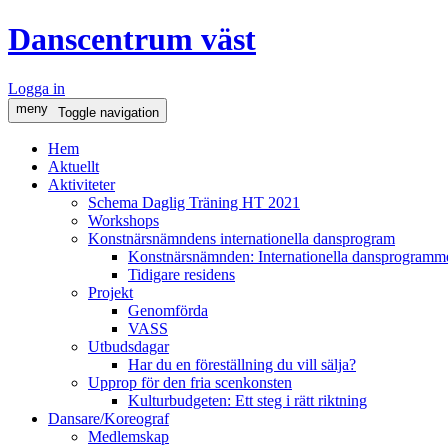
Danscentrum väst
Logga in
meny
Toggle navigation
Hem
Aktuellt
Aktiviteter
Schema Daglig Träning HT 2021
Workshops
Konstnärsnämndens internationella dansprogram
Konstnärsnämnden: Internationella dansprogramme
Tidigare residens
Projekt
Genomförda
VASS
Utbudsdagar
Har du en föreställning du vill sälja?
Upprop för den fria scenkonsten
Kulturbudgeten: Ett steg i rätt riktning
Dansare/Koreograf
Medlemskap