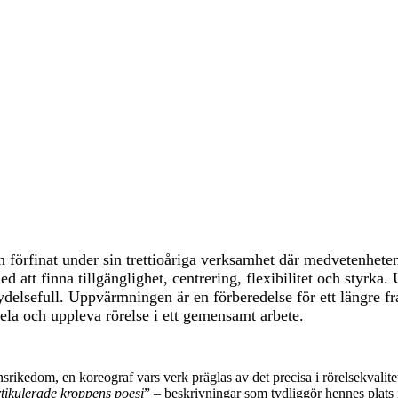
förfinat under sin trettioåriga verksamhet där medvetenheten 
d att finna tillgänglighet, centrering, flexibilitet och styrk
ydelsefull.
Uppvärmningen är en förberedelse för ett längre f
 dela och uppleva rörelse i ett gemensamt arbete.
srikedom, en koreograf vars verk präglas av det precisa i rörelsekvalit
tikulerade kroppens poesi
” – beskrivningar som tydliggör hennes plats