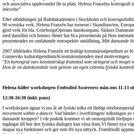
och associativa upplevandet får ta plats. Helena Franzéns koreografi
inlevelse
”
Efter utbildningen på Balettakademien i Stockholm och koreografutbi
90 sceniska verk. Helena Franzén har turnerat i Skandinavien, Europa
gjort verk för bla. GöteborgsOperans danskompani, Skånes Dansteate
med dansfilm och hennes filmer har bl.a presenterats på flera interna
presenterades en omfattande retrospektiv utställning,
Mitt dansande li
2007 tilldelades Helena Franzén ett tioårigt konstnärsstipendium av 
Gunneviks kulturstipendium/Konstnärsnämnden med motiveringen:
”
En koreograf vars konstnärskap framstod som stringent och moget r
Hon är en danskonstnär som genom sin egen extrema fysiska kontroll
Helena håller workshopen
Embodied Awareness
mån-ons 11-13 o
12:30-16:30 (inkl. paus)
I workshopen ägnar vi oss åt att fysiskt tolka ett färdigt rörelsemateri
movement within a dancer.
Vad händer i överföringen/ tolkningen av r
dansande kroppen? I vår praktik kommer vi att omsorgsfullt fördjupa o
ingångar till hur den fysiska dialogen kan växa fram.Vi finner nya vä
skapar nya funktioner och ger rum för nya uttryck. Framförallt uppman