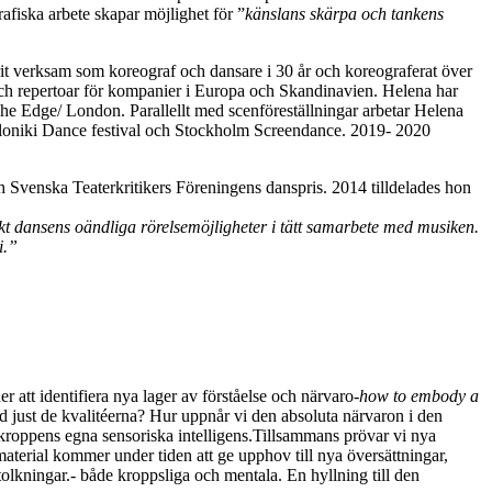
fiska arbete skapar möjlighet för ”
känslans skärpa och tankens
t verksam som koreograf och dansare i 30 år och koreograferat över
och repertoar för kompanier i Europa och Skandinavien. Helena har
e Edge/ London. Parallellt med scenföreställningar arbetar Helena
ssaloniki Dance festival och Stockholm Screendance. 2019- 2020
 Svenska Teaterkritikers Föreningens danspris. 2014 tilldelades hon
 dansens oändliga rörelsemöjligheter i tätt samarbete med musiken.
i.”
r att identifiera nya lager av förståelse och närvaro-
how to
embody a
ed just de kvalitéerna? Hur uppnår vi den absoluta närvaron i den
 kroppens egna sensoriska intelligens.Tillsammans prövar vi nya
aterial kommer under tiden att ge upphov till nya översättningar,
olkningar.- både kroppsliga och mentala. En hyllning till den