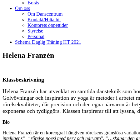
Borås
Om oss
Om Danscentrum
Kontakt/Hitta hit
Kontorets öppettider
Styrelse
Personal
Schema Daglig Träning HT 2021
Helena Franzén
Klassbeskrivning
Helena Franzén har utvecklat en samtida dansteknik som hon 
Golvövningar och inspiration av yoga är metoder i arbetet me
rörelsekvaliteter, där precision och den egna närvaron är bet
exponeras och tydliggörs. Klassen inspirerar till att lyssna,
Bio
Helena Franzén är en koreograf hängiven rörelsens gränslösa variation
intelligens”, ”rörelse-poesi med nerv och närvaro
”, ”…
skapar den ar