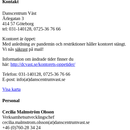
Kontakt
Danscentrum Väst
Ärlegatan 3
414 57 Göteborg
tel: 031-140128, 0725-36 76 66
Kontoret är öppet:
Med anledning av pandemin och restriktioner håller kontoret stängt.
Vi nås
säkrast
på mail!
Information om ändrade tider finner du
här:
http://dcvast.se/kontorets-oppetider/
Telefon: 031-140128, 0725-36 76 66
E-post: info(at)danscentrumvast.se
Visa karta
Personal
Cecilia Malmström Olsson
Verksamhetsutvecklingschef
cecilia.malmstrom.olsson(at)danscentrumvast.se
+46 (0)760-28 34 24