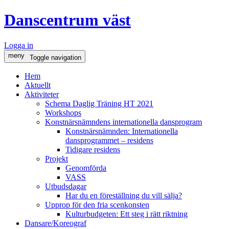
Danscentrum väst
Logga in
meny
Toggle navigation
Hem
Aktuellt
Aktiviteter
Schema Daglig Träning HT 2021
Workshops
Konstnärsnämndens internationella dansprogram
Konstnärsnämnden: Internationella
dansprogrammet – residens
Tidigare residens
Projekt
Genomförda
VASS
Utbudsdagar
Har du en föreställning du vill sälja?
Upprop för den fria scenkonsten
Kulturbudgeten: Ett steg i rätt riktning
Dansare/Koreograf