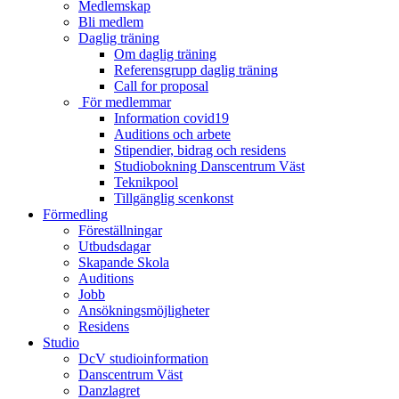
Medlemskap
Bli medlem
Daglig träning
Om daglig träning
Referensgrupp daglig träning
Call for proposal
För medlemmar
Information covid19
Auditions och arbete
Stipendier, bidrag och residens
Studiobokning Danscentrum Väst
Teknikpool
Tillgänglig scenkonst
Förmedling
Föreställningar
Utbudsdagar
Skapande Skola
Auditions
Jobb
Ansökningsmöjligheter
Residens
Studio
DcV studioinformation
Danscentrum Väst
Danzlagret