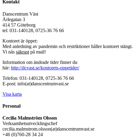
Kontakt
Danscentrum Väst
Ärlegatan 3
414 57 Göteborg
tel: 031-140128, 0725-36 76 66
Kontoret är öppet:
Med anledning av pandemin och restriktioner håller kontoret stängt.
Vi nås
säkrast
på mail!
Information om ändrade tider finner du
här:
http://dcvast.se/kontorets-oppetider/
Telefon: 031-140128, 0725-36 76 66
E-post: info(at)danscentrumvast.se
Visa karta
Personal
Cecilia Malmström Olsson
Verksamhetsutvecklingschef
cecilia.malmstrom.olsson(at)danscentrumvast.se
+46 (0)760-28 34 24