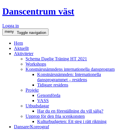
Danscentrum väst
Logga in
meny
Toggle navigation
Hem
Aktuellt
Aktiviteter
Schema Daglig Träning HT 2021
Workshops
Konstnärsnämndens internationella dansprogram
Konstnärsnämnden: Internationella
dansprogrammet – residens
Tidigare residens
Projekt
Genomförda
VASS
Utbudsdagar
Har du en föreställning du vill sälja?
Upprop för den fria scenkonsten
Kulturbudgeten: Ett steg i rätt riktning
Dansare/Koreograf