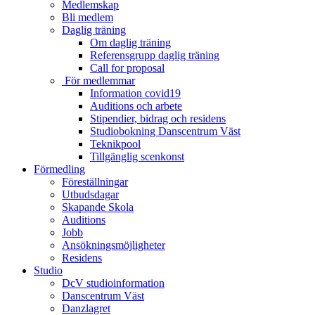
Medlemskap
Bli medlem
Daglig träning
Om daglig träning
Referensgrupp daglig träning
Call for proposal
För medlemmar
Information covid19
Auditions och arbete
Stipendier, bidrag och residens
Studiobokning Danscentrum Väst
Teknikpool
Tillgänglig scenkonst
Förmedling
Föreställningar
Utbudsdagar
Skapande Skola
Auditions
Jobb
Ansökningsmöjligheter
Residens
Studio
DcV studioinformation
Danscentrum Väst
Danzlagret