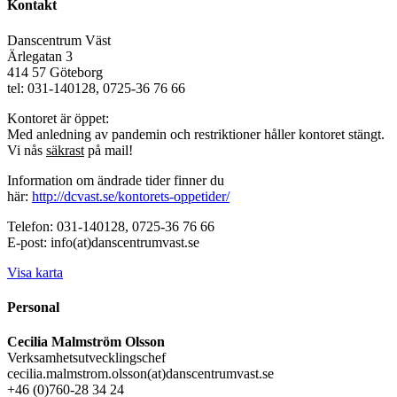
Kontakt
Danscentrum Väst
Ärlegatan 3
414 57 Göteborg
tel: 031-140128, 0725-36 76 66
Kontoret är öppet:
Med anledning av pandemin och restriktioner håller kontoret stängt.
Vi nås
säkrast
på mail!
Information om ändrade tider finner du
här:
http://dcvast.se/kontorets-oppetider/
Telefon: 031-140128, 0725-36 76 66
E-post: info(at)danscentrumvast.se
Visa karta
Personal
Cecilia Malmström Olsson
Verksamhetsutvecklingschef
cecilia.malmstrom.olsson(at)danscentrumvast.se
+46 (0)760-28 34 24