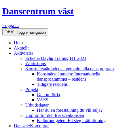
Danscentrum väst
Logga in
meny
Toggle navigation
Hem
Aktuellt
Aktiviteter
Schema Daglig Träning HT 2021
Workshops
Konstnärsnämndens internationella dansprogram
Konstnärsnämnden: Internationella
dansprogrammet – residens
Tidigare residens
Projekt
Genomförda
VASS
Utbudsdagar
Har du en föreställning du vill sälja?
Upprop för den fria scenkonsten
Kulturbudgeten: Ett steg i rätt riktning
Dansare/Koreograf