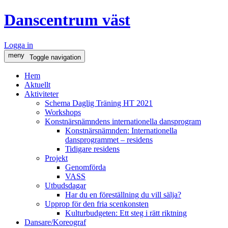
Danscentrum väst
Logga in
meny
Toggle navigation
Hem
Aktuellt
Aktiviteter
Schema Daglig Träning HT 2021
Workshops
Konstnärsnämndens internationella dansprogram
Konstnärsnämnden: Internationella
dansprogrammet – residens
Tidigare residens
Projekt
Genomförda
VASS
Utbudsdagar
Har du en föreställning du vill sälja?
Upprop för den fria scenkonsten
Kulturbudgeten: Ett steg i rätt riktning
Dansare/Koreograf