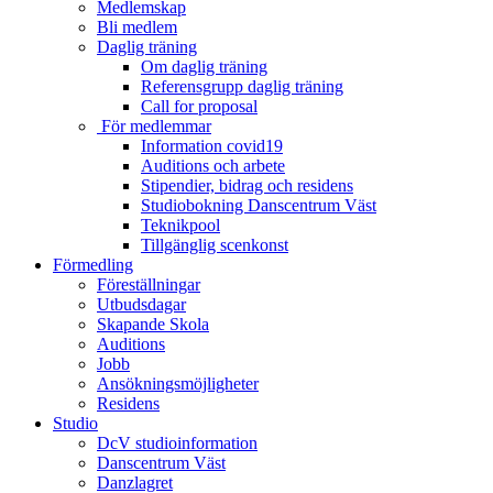
Medlemskap
Bli medlem
Daglig träning
Om daglig träning
Referensgrupp daglig träning
Call for proposal
För medlemmar
Information covid19
Auditions och arbete
Stipendier, bidrag och residens
Studiobokning Danscentrum Väst
Teknikpool
Tillgänglig scenkonst
Förmedling
Föreställningar
Utbudsdagar
Skapande Skola
Auditions
Jobb
Ansökningsmöjligheter
Residens
Studio
DcV studioinformation
Danscentrum Väst
Danzlagret