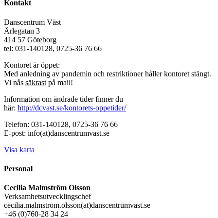
Kontakt
Danscentrum Väst
Ärlegatan 3
414 57 Göteborg
tel: 031-140128, 0725-36 76 66
Kontoret är öppet:
Med anledning av pandemin och restriktioner håller kontoret stängt.
Vi nås
säkrast
på mail!
Information om ändrade tider finner du
här:
http://dcvast.se/kontorets-oppetider/
Telefon: 031-140128, 0725-36 76 66
E-post: info(at)danscentrumvast.se
Visa karta
Personal
Cecilia Malmström Olsson
Verksamhetsutvecklingschef
cecilia.malmstrom.olsson(at)danscentrumvast.se
+46 (0)760-28 34 24